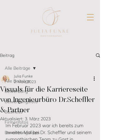
Beitrag
Alle Beiträge
Julia Funke
Alle Beiträge
2. März 2023
Visuals für die Karriereseite
Bewerbung
von Ingenieurbüro Dr.Scheffler
Bewerbungsfoto
& Partner
Business
Aktualisiert:
3. März 2023
Firmenfotos
Im Februar 2023 war ich bereits zum 
zweiten Mal bei Dr. Scheffler und seinem 
Bewerbungstipps
sympathischen Team zu Gast in 