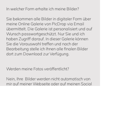
In welcher Form erhalte ich meine Bilder?
​Sie bekommen alle Bilder in digitaler Form über
meine Online Galerie von PicDrop via Email
übermittelt. Die Galerie ist personalisiert und auf
Wunsch passwortgeschützt. Nur Sie und ich
haben Zugriff darauf. In dieser Galerie können
Sie die Vorauswahl treffen und nach der
Bearbeitung stelle ich Ihnen alle finalen Bilder
dort zum Download zur Verfügung.
​Werden meine Fotos veröffentlicht?
Nein, Ihre Bilder werden nicht automatisch von
mir auf meiner Webseite oder auf meinen Social
Media Kanälen veröffentlicht. Es kann sein, dass
ich Sie frage, ob ich welche veröffentlichen darf
und Sie können dies ablehnen oder zustimmen.
Darf ich meine Fotos veröffentlichen?
Laut Gesetz habe ich als Fotografin automatisch
Urheberrechte an jedem meiner Bilder. Das
bedeutet aber nicht, dass ich einfach jedes Bild
veröffentlichen darf, sondern dass ich die Rechte