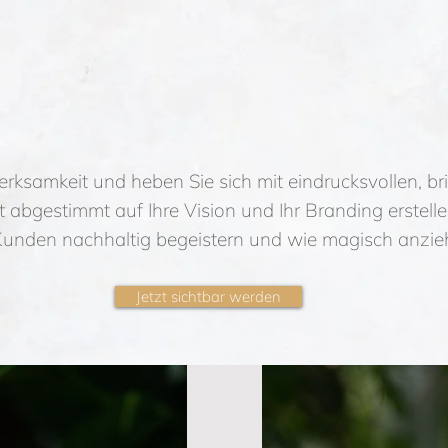
Bilder, die Ihre Wunschkund:in
anziehen werden!
ksamkeit und heben Sie sich mit eindrucksvollen, bril
 abgestimmt auf Ihre Vision und Ihr Branding erstelle
 Kunden nachhaltig begeistern und wie magisch anzi
Jetzt sichtbar werden