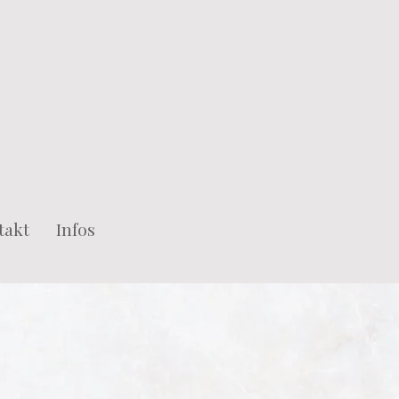
takt
Infos
ilder