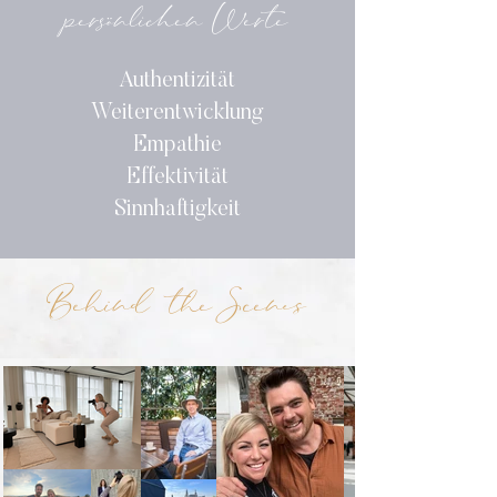
persönlichen Werte
Authentizität
Weiterentwicklung
Empathie
Effektivität
Sinnhaftigkeit
Behind the Scenes