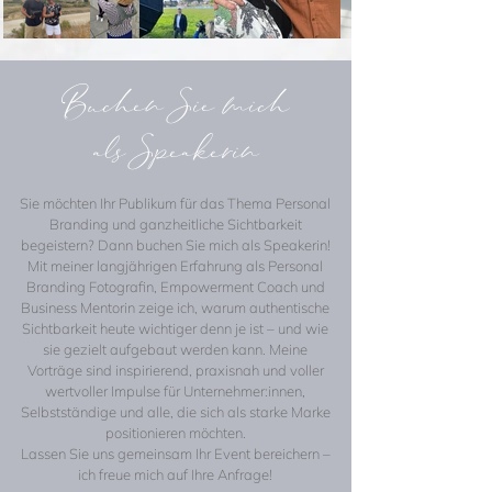
Buchen Sie mich
als
Speakerin
Sie möchten Ihr Publikum für das Thema Personal
Branding und ganzheitliche Sichtbarkeit
begeistern? Dann buchen Sie mich als Speakerin!
Mit meiner langjährigen Erfahrung als Personal
Branding Fotografin, Empowerment Coach und
Business Mentorin zeige ich, warum authentische
Sichtbarkeit heute wichtiger denn je ist – und wie
sie gezielt aufgebaut werden kann. Meine
Vorträge sind inspirierend, praxisnah und voller
wertvoller Impulse für Unternehmer:innen,
Selbstständige und alle, die sich als starke Marke
positionieren möchten.
Lassen Sie uns gemeinsam Ihr Event bereichern –
ich freue mich auf Ihre Anfrage!