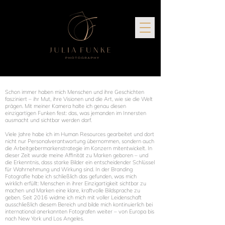
Schon immer haben mich Menschen und ihre Geschichten
fasziniert – ihr Mut, ihre Visionen und die Art, wie sie die Welt
prägen. Mit meiner Kamera halte ich genau diesen
einzigartigen Funken fest: das, was jemanden im Innersten
ausmacht und sichtbar werden darf.
Viele Jahre habe ich im Human Resources gearbeitet und dort
nicht nur Personalverantwortung übernommen, sondern auch
die Arbeitgebermarkenstrategie im Konzern mitentwickelt. In
dieser Zeit wurde meine Affinität zu Marken geboren – und
die Erkenntnis, dass starke Bilder ein entscheidender Schlüssel
für Wahrnehmung und Wirkung sind. In der Branding
Fotografie habe ich schließlich das gefunden, was mich
wirklich erfüllt: Menschen in ihrer Einzigartigkeit sichtbar zu
machen und Marken eine klare, kraftvolle Bildsprache zu
geben. Seit 2016 widme ich mich mit voller Leidenschaft
ausschließlich diesem Bereich und bilde mich kontinuierlich bei
international anerkannten Fotografen weiter – von Europa bis
nach New York und Los Angeles.