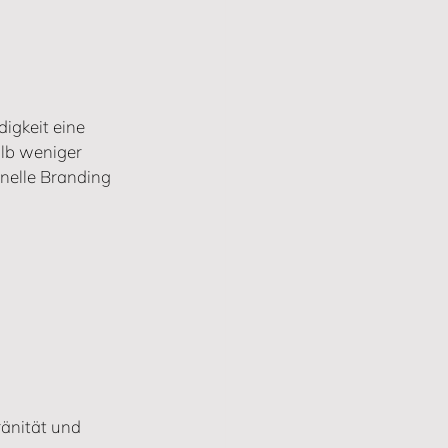
igkeit eine 
lb weniger 
nelle Branding 
ränität und 