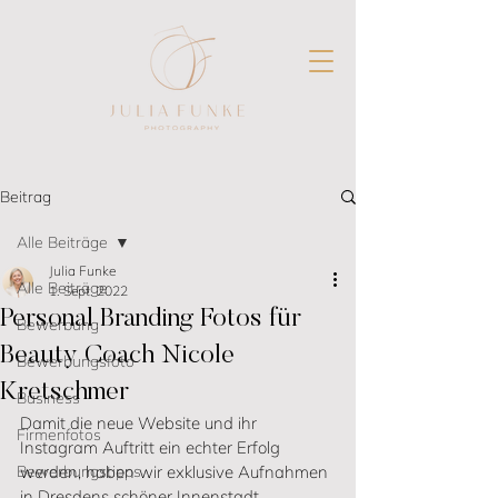
Beitrag
Alle Beiträge
Julia Funke
Alle Beiträge
1. Sept. 2022
Personal Branding Fotos für
Bewerbung
Beauty Coach Nicole
Bewerbungsfoto
Kretschmer
Business
Damit die neue Website und ihr 
Firmenfotos
Instagram Auftritt ein echter Erfolg 
Bewerbungstipps
werden, haben wir exklusive Aufnahmen 
in Dresdens schöner Innenstadt 